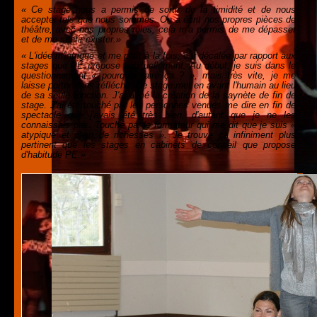
« Ce stage nous a permis de sortir de la timidité et de nous
accepter tels que nous sommes. On a écrit nos propres pièces de
théâtre, avec nos propres rôles, cela m'a permis de me dépasser
et de me sentir exister.»
« L'idée m'intrigue et me plaît à la fois, car décalée par rapport aux
stages que PE propose habituellement. Au début, je suis dans le
questionnement « pourquoi faire ça ? », mais très vite, je me
laisse porter sans réfléchir. Ce stage met en avant l'humain au lieu
de sa seule fonction. J'ai aimé la création de la saynète de fin de
stage. J'ai été touché par les personnes venues me dire en fin de
spectacle que j'avais été très bien, d'autant que je ne les
connaissais pas. Touché par le formateur qui me dit que je suis «
atypique et plein de richesses ». Je trouve ça infiniment plus
pertinent que les stages en cabinets de conseil que propose
d'habitude PE.»