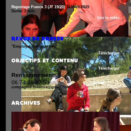
Reportage France 3 (JT 19/20)
11 Mars 2015
Durée: 2 min.
Voir la vidéo
REVUE DE PRESSE
"Employabilité/Insertion"
Télécharger
OBJECTIFS ET CONTENU
Télécharger
Renseignements
06 74 36 97 53
compagnie.theatros@gmail.com
ARCHIVES