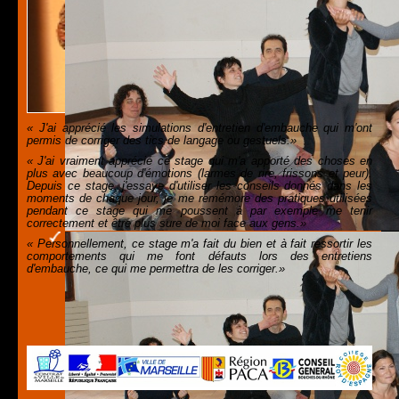
« J'ai apprécié les simulations d'entretien d'embauche qui m'ont
permis de corriger des tics de langage ou gestuels.»
« J'ai vraiment apprécié ce stage qui m'a apporté des choses en
plus avec beaucoup d'émotions (larmes de rire, frissons et peur).
Depuis ce stage, j'essaye d'utiliser les conseils donnés dans les
moments de chaque jour, je me remémore des pratiques utilisées
pendant ce stage qui me poussent à par exemple me tenir
correctement et être plus sure de moi face aux gens.»
« Personnellement, ce stage m'a fait du bien et à fait ressortir les
comportements qui me font défauts lors des entretiens
d'embauche, ce qui me permettra de les corriger.»