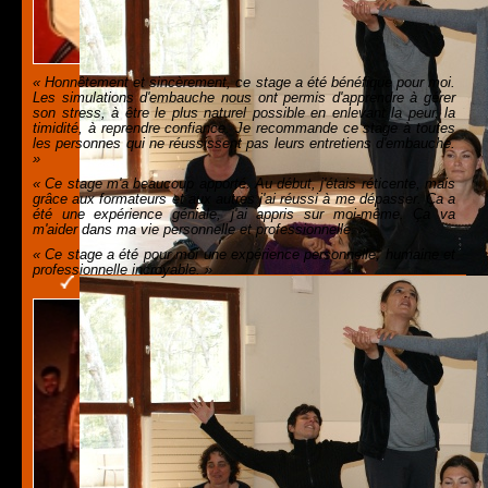
« Honnêtement et sincèrement, ce stage a été bénéfique pour moi.
Les simulations d'embauche nous ont permis d'apprendre à gérer
son stress, à être le plus naturel possible en enlevant la peur, la
timidité, à reprendre confiance. Je recommande ce stage à toutes
les personnes qui ne réussissent pas leurs entretiens d'embauche.
»
« Ce stage m'a beaucoup apporté. Au début, j'étais réticente, mais
grâce aux formateurs et aux autres j'ai réussi à me dépasser. Ça a
été une expérience géniale, j'ai appris sur moi-même. Ça va
m'aider dans ma vie personnelle et professionnelle. »
« Ce stage a été pour moi une expérience personnelle, humaine et
professionnelle incroyable. »