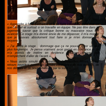
« Apprendre à faire confiance et à se faire confiance dans tout ce
que l'on fait et surtout si on travaille en équipe. Ne pas être dans le
jugement, savoir que la critique bonne ou mauvaise nous fait
avancer. Ce stage m'a donné envie de me dépasser, il m'a montré
que je pouvais absolument tout faire si je m'en donnais les
moyens. »
« J'ai adoré le stage... dommage que ça ne pouvait durer un peu
plus longtemps. Je pense vraiment avoir gagné en confiance et ca
m'a permis de mettre en évidence certaines choses qui
m'empêchent d'aller de l'avant.»
« Nous avons simulé des entretiens d'embauches filmés, et les
retours nous ont permis de prendre conscience de nos qualités, de
nos défauts et de nous améliorer par la suite ».