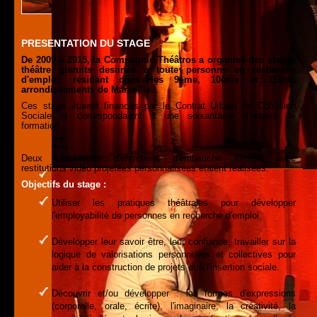
PRESENTATION DU STAGE
De 2009 à 2015, la Compagnie Théâtros a organisé des stages
théâtre gratuits destinés à toute personne en recherche
d'emploi, résidant dans les 9ème, 10ème et 11ème
arrondissements de Marseille.
Ces stage étaient financés par le Contrat Urbain de Cohésion
Sociale et correspondaient à une soixantaine d'heures de
formation.
Deux simulations d'entretiens d'embauche filmées avec
restitutions vidéo projetées personnalisées étaient réalisées.
Objectifs du stage :
Utiliser les pratiques théâtrales pour développer
l'employabilité de personnes en recherche d'emploi.
Développer leur savoir être, leur confiance, travailler sur la
logique de valorisations personnelles et collectives pour
aider à la construction de projets et à l'insertion sociale.
Découvrir et/ou développer : les formes d'expressions
(corporelle, orale, écrite), l'imaginaire, la créativité, la