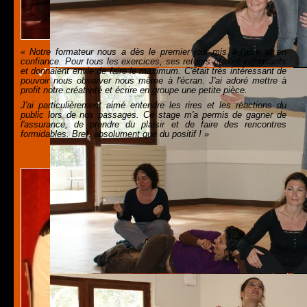
« Notre formateur nous a dès le premier jour mis à l'aise et en
confiance. Pour tous les exercices, ses retours étaient valorisants
et donnaient envie de faire le maximum. C'était très intéressant de
pouvoir nous observer nous même à l'écran. J'ai adoré mettre à
profit notre créativité et écrire en groupe une petite pièce.
J'ai particulièrement aimé entendre les rires et les réactions du
public lors de nos passages. Ce stage m'a permis de gagner de
l'assurance, de prendre du plaisir et de faire des rencontres
formidables. Bref, absolument que du positif ! »